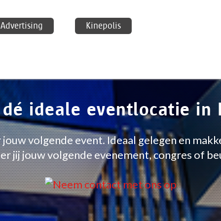
Advertising
Kinepolis
 dé ideale eventlocatie i
or jouw volgende event. Ideaal gelegen en makk
er jij jouw volgende evenement, congres of be