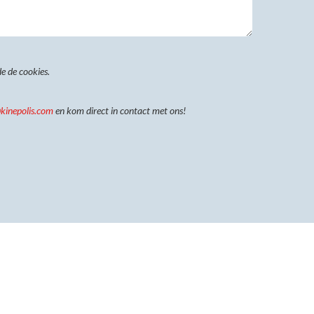
e de cookies.
kinepolis.com
en kom direct in contact met ons!