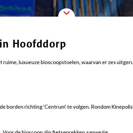
 in Hoofddorp
 ruime, luxueuze bioscoopstoelen, waarvan er zes uitgeru
 de borden richting 'Centrum' te volgen. Rondom Kinepoli
. Voor de bioscoop zijn fietsenrekken aanwezig.