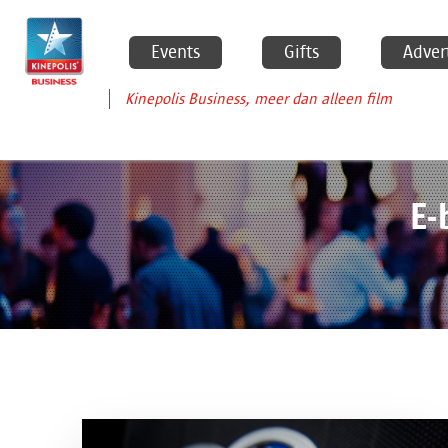
Events
Gifts
Adver
Kinepolis Business, meer dan alleen film
E-