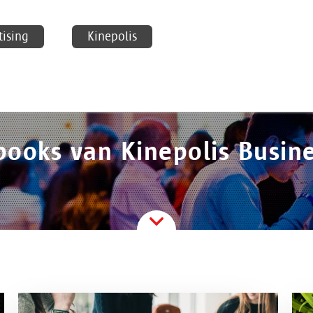
tising
Kinepolis
books van Kinepolis Busin