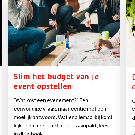
Slim het budget van je
event opstellen
‘Wat kost een evenement?’ Een
O
eenvoudige vraag, maar eentje met een
v
moeilijk antwoord. Wat er allemaal bij komt
d
kijken en hoe je het precies aanpakt, lees je
H
in dit e-book.
t