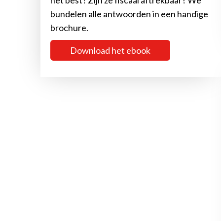
het best? Zijn ze fiscaal aftrekbaar? We
bundelen alle antwoorden in een handige
brochure.
Download het ebook